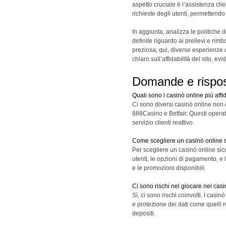
aspetto cruciale è l’assistenza cli
richieste degli utenti, permettend
In aggiunta, analizza le politiche
definite riguardo ai prelievi e rim
preziosa; qui, diverse esperienze d
chiaro sull’affidabilità del sito, 
Domande e rispos
Quali sono i casinò online più af
Ci sono diversi casinò online non
888Casino e Betfair. Questi operat
servizio clienti reattivo.
Come scegliere un casinò online 
Per scegliere un casinò online sicu
utenti, le opzioni di pagamento, e 
e le promozioni disponibili.
Ci sono rischi nel giocare nei ca
Sì, ci sono rischi coinvolti. I cas
e protezione dei dati come quelli 
depositi.