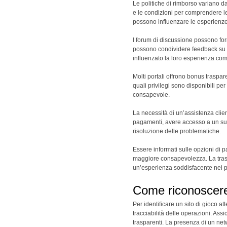
Le politiche di rimborso variano da
e le condizioni per comprendere le
possono influenzare le esperienze 
I forum di discussione possono forni
possono condividere feedback su 
influenzato la loro esperienza co
Molti portali offrono bonus traspar
quali privilegi sono disponibili p
consapevole.
La necessità di un’assistenza clien
pagamenti, avere accesso a un su
risoluzione delle problematiche.
Essere informati sulle opzioni di p
maggiore consapevolezza. La trasp
un’esperienza soddisfacente nei po
Come riconoscere 
Per identificare un sito di gioco at
tracciabilità delle operazioni. Assi
trasparenti. La presenza di un netw