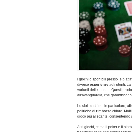
I giochi disponibili presso le pia
diverse
esperienze
agli utenti. La
varianti delle lotterie. Questi pro
all’avanguardia, che garantiscono
Le slot machine, in particolare, at
politiche di rimborso
chiare. Molt
gioco più allettante, consentendo ai
Altri giochi, come il poker e il bla