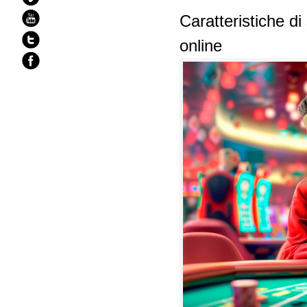
Caratteristiche d
online