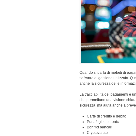
Quando si parla di metodi di pagam
software di gestione utilizzato. Q
anche la sicurezza delle informazio
La tracciabilità dei pagamenti è u
che permettano una visione chiara
sicurezza, ma aiuta anche a preven
Carte di credito e debito
Portafogli elettronici
Bonifici bancari
Cryptovalute